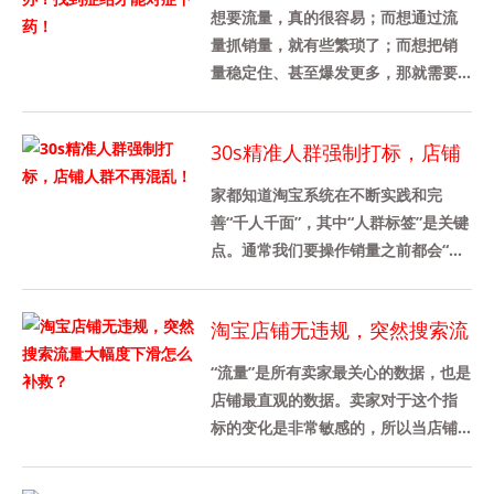
到症结才能对症下药！
想要流量，真的很容易；而想通过流
量抓销量，就有些繁琐了；而想把销
量稳定住、甚至爆发更多，那就需要
环环相扣、面面俱到的繁琐细节了。
对于“销量下滑”问题，一定要明白......
30s精准人群强制打标，店铺
人群不再混乱！
家都知道淘宝系统在不断实践和完
善“千人千面”，其中“人群标签”是关键
点。通常我们要操作销量之前都会“强
制打标”一下，听过我的课的同学都了
解，分析一个电商生态是要......
淘宝店铺无违规，突然搜索流
量大幅度下滑怎么补救？
“流量”是所有卖家最关心的数据，也是
店铺最直观的数据。卖家对于这个指
标的变化是非常敏感的，所以当店铺
遇到过流量下滑的情况的时候，一定
要及时分析引起流量下滑原因，......