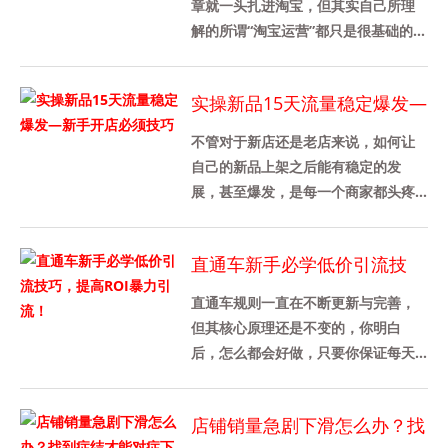
踩！
章就一头扎进淘宝，但其实自己所理
解的所谓“淘宝运营”都只是很基础的知
识，而且实操性并不强。新手开店运
营过程中，很容易步入一些致命......
实操新品15天流量稳定爆发—
新手开店必须技巧
不管对于新店还是老店来说，如何让
自己的新品上架之后能有稳定的发
展，甚至爆发，是每一个商家都头疼
的问题。先总结私信里的新手卖家操
作店铺存在比较多的两个问题：1、
直通车新手必学低价引流技
部......
巧，提高ROI暴力引流！
直通车规则一直在不断更新与完善，
但其核心原理还是不变的，你明白
后，怎么都会好做，只要你保证每天
展现量、点击量在增长。淘宝直通车
要求你的是：你每天的展现一天比一
店铺销量急剧下滑怎么办？找
天......