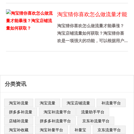
键。真实访客意味着潜在的客户，......
淘宝猜你喜欢怎么做流量才能
暴涨？淘宝店铺流量如何获
淘宝猜你喜欢怎么做流量才能暴涨？
取？
淘宝店铺流量如何获取？淘宝猜你喜
欢是一项强大的功能，可以根据用户
的行为和兴趣向他们展示他们可能感
兴趣的产品，从而增加流量和销
量。......
分类资讯
淘宝补流量
淘宝流量
淘宝店铺流量
补流量平台
拼多多补流量
淘宝补流量平台​
流量助手平台
店铺补流量
拼多多补流量平台
京东补流量平台
淘宝补收藏
淘宝补量平台
补量宝
京东流量平台