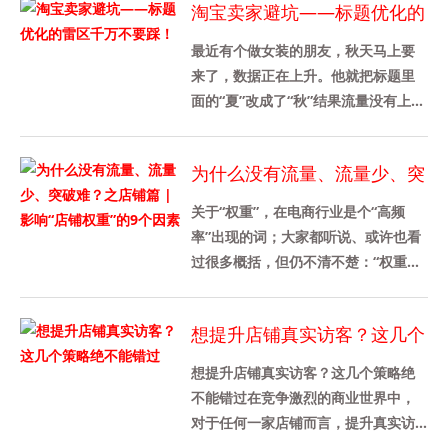
淘宝卖家避坑——标题优化的
雷区千万不要踩！
最近有个做女装的朋友，秋天马上要
来了，数据正在上升。他就把标题里
面的“夏”改成了“秋”结果流量没有上升
反而下滑了。。。标题不是你想调整
就调整、想换词就换词的，那......
为什么没有流量、流量少、突
破难？之店铺篇 | 影响“店铺
关于“权重”，在电商行业是个“高频
权重”的9个因素
率”出现的词；大家都听说、或许也看
过很多概括，但仍不清不楚：“权重到
底是什么”？为什么要提升“权重”？作
为老前辈，我也看过蛮多......
想提升店铺真实访客？这几个
策略绝不能错过
想提升店铺真实访客？这几个策略绝
不能错过在竞争激烈的商业世界中，
对于任何一家店铺而言，提升真实访
客数量都是实现业务增长与成功的关