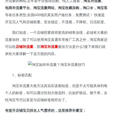
升流量的网站,五年老平台值得信赖。纯人工搜索，
淘宝补流量、
电商补流量平台、淘宝流量网站、淘宝收藏加购，淘口令，淘宝客
等各任务类型,全国600地区真实用户做任务，免费测试！ 快速提
升宝贝人气和店铺权重。安全稳定，不违规，不降权。日活跃度。
我们知道，一个店铺想要获得更高的销售业绩，必须有大量的
流量加持，除了可以使用淘宝直通车等推广工具之外，淘宝商家还
可以给
店铺补流量
，那
淘宝补流量
最佳方法是什么?接下来我们就
来给大家讲解一下这方面的内容。
1、标签匹配
淘宝补流量大致方法其实应该都知道，但是不太可能具体到每
个人的标签，却可以通过性别大致选到，比如护肤品、裙子类，女
性淘宝号可以算是与店铺标签相符合了。
有提升店铺宝贝排名人气需求的，这里推荐补量宝：