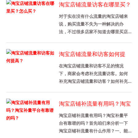
淘宝店铺流量访客在哪里买？
怎么买？
对于实在没有什么流量的淘宝店铺来
说，购买流量不失为一种解决的办
法，不过很多店家不知道去哪里买店
铺流量，也不知道是怎么买的，其实
途径还是挺多的，下面给大家介绍
淘宝店铺流量和访客如何提
下，......
高？
在淘宝店铺流量和访客不足的情况
下，商家会考虑补充流量访客。如何
补充淘宝店铺流量和访客？如何补充
淘宝店铺的流量？1、淘宝补单对淘宝
流量访客数量没有具体要求，只要
淘宝店铺补流量有用吗？淘宝
卖......
补量平台有靠谱的吗？
淘宝店铺补流量有用吗？淘宝补量平
台有靠谱的吗？首先咱们来分析一下
淘宝店铺补流量有什么作用？一、能