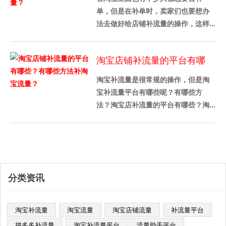
单，但是在补单时，卖家们也要想办
法去做好给店铺补流量的操作，这样
才能带动店铺的转化率，那么今天我
先来给各位卖家们详细介绍一下淘宝
淘宝店铺补流量的平台有哪
补......
些？有哪些方法补淘宝流量？
淘宝补流量是很常规的操作，但是淘
宝补流量平台有哪些呢？有哪些方
法？淘宝店补流量的平台有哪些？淘
宝补充流量平台推荐补量宝，这个平
台被很多商家使用，这是一个老平
台，......
分类资讯
淘宝补流量
淘宝流量
淘宝店铺流量
补流量平台
拼多多补流量
淘宝补流量平台​
流量助手平台