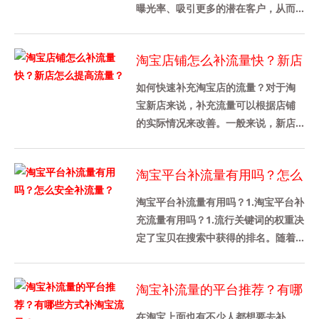
曝光率、吸引更多的潜在客户，从而
促进销售增长。本文将介绍如何提高
淘宝店铺的流量，特别是搜索流量
淘宝店铺怎么补流量快？新店
的......
怎么提高流量？
如何快速补充淘宝店的流量？对于淘
宝新店来说，补充流量可以根据店铺
的实际情况来改善。一般来说，新店
不需要增加太多的流量。新店大约有
100家。当然，不同行业的需求是......
淘宝平台补流量有用吗？怎么
安全补流量？
淘宝平台补流量有用吗？1.淘宝平台补
充流量有用吗？1.流行关键词的权重决
定了宝贝在搜索中获得的排名。随着
宝贝权重的增加，出现在流行宝贝搜
索结果中的就会增加。通过......
淘宝补流量的平台推荐？有哪
些方式补淘宝流量？
在淘宝上面也有不少人都想要去补