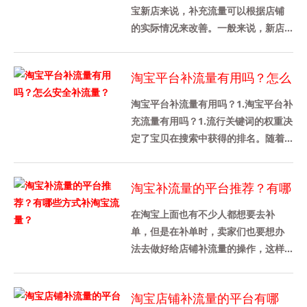
宝新店来说，补充流量可以根据店铺
的实际情况来改善。一般来说，新店
不需要增加太多的流量。新店大约有
100家。当然，不同行业的需求是......
淘宝平台补流量有用吗？怎么
安全补流量？
淘宝平台补流量有用吗？1.淘宝平台补
充流量有用吗？1.流行关键词的权重决
定了宝贝在搜索中获得的排名。随着
宝贝权重的增加，出现在流行宝贝搜
索结果中的就会增加。通过......
淘宝补流量的平台推荐？有哪
些方式补淘宝流量？
在淘宝上面也有不少人都想要去补
单，但是在补单时，卖家们也要想办
法去做好给店铺补流量的操作，这样
才能带动店铺的转化率，那么今天我
先来给各位卖家们详细介绍一下淘宝
淘宝店铺补流量的平台有哪
补......