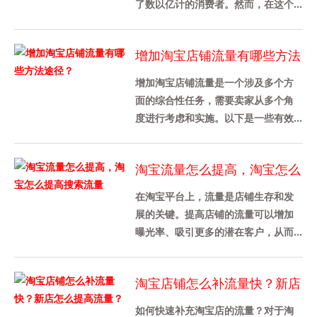
了数以亿计的消费者。然而，在这个
竞争激烈的市场环境中，如何提升淘
宝店铺的流量成为了每个商家都关
增加淘宝店铺流量有哪些方法
心......
途径？
增加淘宝店铺流量是一个涉及多个方
面的综合性任务，需要卖家从多个角
度进行考虑和实施。以下是一些有效
的策略和方法，可以帮助卖家增加淘
宝店铺流量：1. 优化产品详情页......
淘宝流量怎么提高，淘宝怎么
提高搜索流量
在淘宝平台上，流量是店铺生存和发
展的关键。提高店铺的流量可以增加
曝光率、吸引更多的潜在客户，从而
促进销售增长。本文将介绍如何提高
淘宝店铺的流量，特别是搜索流量
淘宝店铺怎么补流量快？新店
的......
怎么提高流量？
如何快速补充淘宝店的流量？对于淘