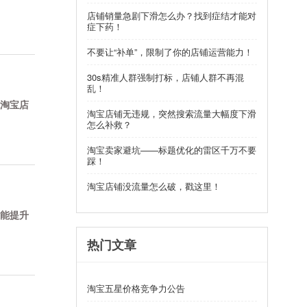
店铺销量急剧下滑怎么办？找到症结才能对
症下药！
不要让“补单”，限制了你的店铺运营能力！
30s精准人群强制打标，店铺人群不再混
乱！
淘宝店
淘宝店铺无违规，突然搜索流量大幅度下滑
怎么补救？
淘宝卖家避坑——标题优化的雷区千万不要
踩！
淘宝店铺没流量怎么破，戳这里！
能提升
热门文章
淘宝五星价格竞争力公告