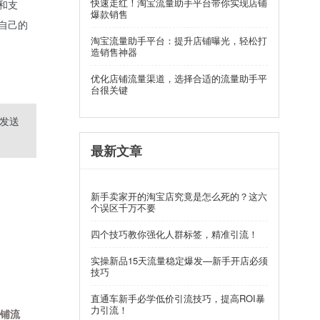
快速走红！淘宝流量助手平台带你实现店铺
和支
爆款销售
自己的
淘宝流量助手平台：提升店铺曝光，轻松打
造销售神器
优化店铺流量渠道，选择合适的流量助手平
台很关键
发送
最新文章
新手卖家开的淘宝店究竟是怎么死的？这六
个误区千万不要
四个技巧教你强化人群标签，精准引流！
实操新品15天流量稳定爆发—新手开店必须
技巧
直通车新手必学低价引流技巧，提高ROI暴
力引流！
铺流