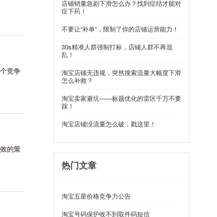
店铺销量急剧下滑怎么办？找到症结才能对
症下药！
不要让“补单”，限制了你的店铺运营能力！
30s精准人群强制打标，店铺人群不再混
乱！
个竞争
淘宝店铺无违规，突然搜索流量大幅度下滑
怎么补救？
淘宝卖家避坑——标题优化的雷区千万不要
踩！
淘宝店铺没流量怎么破，戳这里！
效的策
热门文章
淘宝五星价格竞争力公告
淘宝号码保护收不到取件码短信