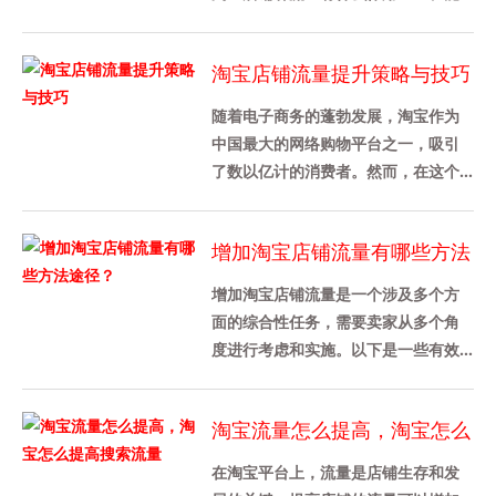
提升店铺各方面的数据 1、判定一个淘
宝店铺做的好不好，从店铺综合......
淘宝店铺流量提升策略与技巧
随着电子商务的蓬勃发展，淘宝作为
中国最大的网络购物平台之一，吸引
了数以亿计的消费者。然而，在这个
竞争激烈的市场环境中，如何提升淘
宝店铺的流量成为了每个商家都关
增加淘宝店铺流量有哪些方法
心......
途径？
增加淘宝店铺流量是一个涉及多个方
面的综合性任务，需要卖家从多个角
度进行考虑和实施。以下是一些有效
的策略和方法，可以帮助卖家增加淘
宝店铺流量：1. 优化产品详情页......
淘宝流量怎么提高，淘宝怎么
提高搜索流量
在淘宝平台上，流量是店铺生存和发