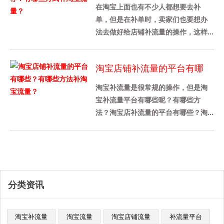
些方式补淘宝流量？
在淘宝上面也有不少人都想要去补
单，但是在补单时，卖家们也要想办
法去做好给店铺补流量的操作，这样
才能带动店铺的转化率，那么今天我
先来给各位卖家们详细介绍一下淘宝
淘宝店铺补流量的平台有哪
补......
些？有哪些方法补淘宝流量？
淘宝补流量是很常规的操作，但是淘
宝补流量平台有哪些呢？有哪些方
法？淘宝店补流量的平台有哪些？淘
宝补充流量平台推荐补量宝，这个平
台被很多商家使用，这是一个老平
台，......
分类资讯
淘宝补流量
淘宝流量
淘宝店铺流量
补流量平台