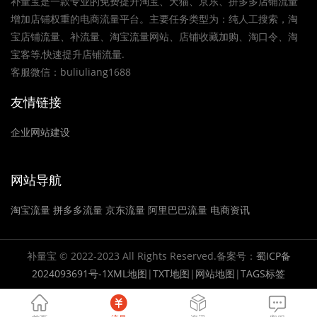
补量宝是一款专业的免费提升淘宝、天猫、京东、拼多多店铺流量
增加店铺权重的电商流量平台。主要任务类型为：纯人工搜索，淘
宝店铺流量、补流量、淘宝流量网站、店铺收藏加购、淘口令、淘
宝客等,快速提升店铺流量.
客服微信：buliuliang1688
友情链接
企业网站建设
网站导航
淘宝流量
拼多多流量
京东流量
阿里巴巴流量
电商资讯
补量宝 © 2022-2023 All Rights Reserved.备案号：
蜀ICP备
2024093691号-1
XML地图
|
TXT地图
|
网站地图
|
TAGS标签