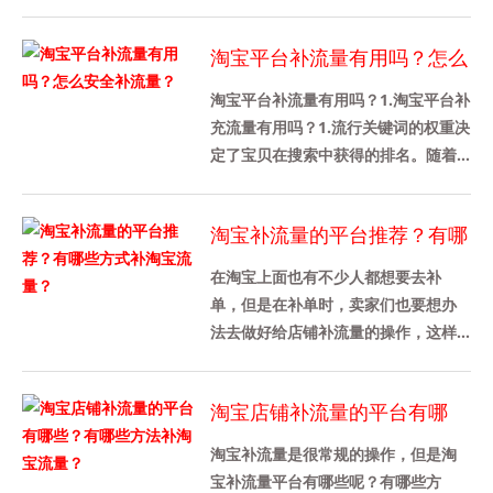
不需要增加太多的流量。新店大约有
100家。当然，不同行业的需求是......
淘宝平台补流量有用吗？怎么
安全补流量？
淘宝平台补流量有用吗？1.淘宝平台补
充流量有用吗？1.流行关键词的权重决
定了宝贝在搜索中获得的排名。随着
宝贝权重的增加，出现在流行宝贝搜
索结果中的就会增加。通过......
淘宝补流量的平台推荐？有哪
些方式补淘宝流量？
在淘宝上面也有不少人都想要去补
单，但是在补单时，卖家们也要想办
法去做好给店铺补流量的操作，这样
才能带动店铺的转化率，那么今天我
先来给各位卖家们详细介绍一下淘宝
淘宝店铺补流量的平台有哪
补......
些？有哪些方法补淘宝流量？
淘宝补流量是很常规的操作，但是淘
宝补流量平台有哪些呢？有哪些方