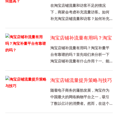
高？
在淘宝店铺流量和访客不足的情况
下，商家会考虑补充流量访客。如何
补充淘宝店铺流量和访客？如何补充
淘宝店铺的流量？1、淘宝补单对淘宝
流量访客数量没有具体要求，只要
淘宝店铺补流量有用吗？淘宝
卖......
补量平台有靠谱的吗？
淘宝店铺补流量有用吗？淘宝补量平
台有靠谱的吗？首先咱们来分析一下
淘宝店铺补流量有什么作用？一、能
提升店铺各方面的数据 1、判定一个淘
宝店铺做的好不好，从店铺综合......
淘宝店铺流量提升策略与技巧
随着电子商务的蓬勃发展，淘宝作为
中国最大的网络购物平台之一，吸引
了数以亿计的消费者。然而，在这个
竞争激烈的市场环境中，如何提升淘
宝店铺的流量成为了每个商家都关