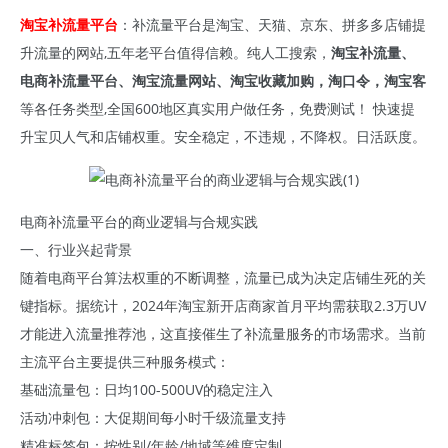
淘宝补流量平台
：补流量平台是淘宝、天猫、京东、拼多多店铺提
升流量的网站,五年老平台值得信赖。纯人工搜索，
淘宝补流量、
电商补流量平台、淘宝流量网站、淘宝收藏加购，淘口令，淘宝客
等各任务类型,全国600地区真实用户做任务，免费测试！ 快速提
升宝贝人气和店铺权重。安全稳定，不违规，不降权。日活跃度。
电商补流量平台的商业逻辑与合规实践
一、行业兴起背景
随着电商平台算法权重的不断调整，流量已成为决定店铺生死的关
键指标。据统计，2024年淘宝新开店商家首月平均需获取2.3万UV
才能进入流量推荐池，这直接催生了补流量服务的市场需求。当前
主流平台主要提供三种服务模式：
基础流量包：日均100-500UV的稳定注入
活动冲刺包：大促期间每小时千级流量支持
精准标签包：按性别/年龄/地域等维度定制