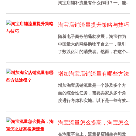
淘宝店铺补流量有什么作用？一、能
提升店铺各方面的数据 1、判定一个淘
宝店铺做的好不好，从店铺综合......
淘宝店铺流量提升策略与技巧
随着电子商务的蓬勃发展，淘宝作为
中国最大的网络购物平台之一，吸引
了数以亿计的消费者。然而，在这个
竞争激烈的市场环境中，如何提升淘
宝店铺的流量成为了每个商家都关
增加淘宝店铺流量有哪些方法
心......
途径？
增加淘宝店铺流量是一个涉及多个方
面的综合性任务，需要卖家从多个角
度进行考虑和实施。以下是一些有效
的策略和方法，可以帮助卖家增加淘
宝店铺流量：1. 优化产品详情页......
淘宝流量怎么提高，淘宝怎么
提高搜索流量
在淘宝平台上，流量是店铺生存和发