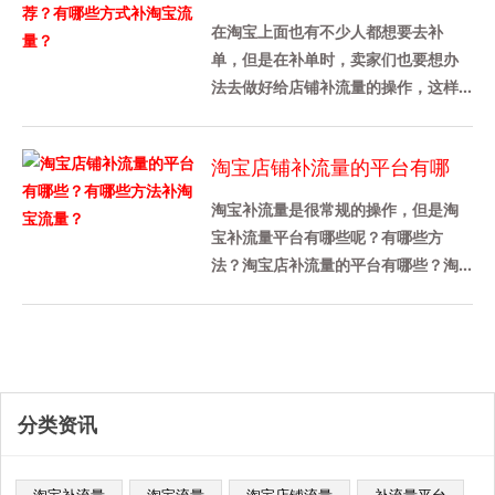
些方式补淘宝流量？
在淘宝上面也有不少人都想要去补
单，但是在补单时，卖家们也要想办
法去做好给店铺补流量的操作，这样
才能带动店铺的转化率，那么今天我
先来给各位卖家们详细介绍一下淘宝
淘宝店铺补流量的平台有哪
补......
些？有哪些方法补淘宝流量？
淘宝补流量是很常规的操作，但是淘
宝补流量平台有哪些呢？有哪些方
法？淘宝店补流量的平台有哪些？淘
宝补充流量平台推荐补量宝，这个平
台被很多商家使用，这是一个老平
台，......
分类资讯
淘宝补流量
淘宝流量
淘宝店铺流量
补流量平台