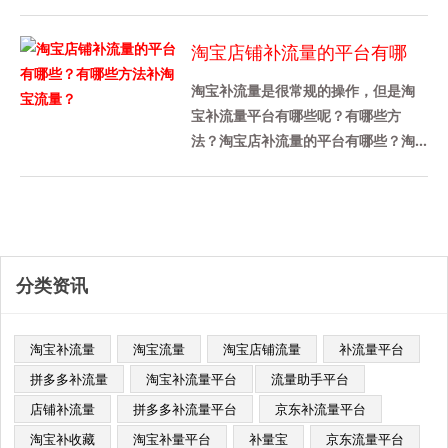
才能带动店铺的转化率，那么今天我
先来给各位卖家们详细介绍一下淘宝
淘宝店铺补流量的平台有哪
补......
些？有哪些方法补淘宝流量？
淘宝补流量是很常规的操作，但是淘
宝补流量平台有哪些呢？有哪些方
法？淘宝店补流量的平台有哪些？淘
宝补充流量平台推荐补量宝，这个平
台被很多商家使用，这是一个老平
台，......
分类资讯
淘宝补流量
淘宝流量
淘宝店铺流量
补流量平台
拼多多补流量
淘宝补流量平台​
流量助手平台
店铺补流量
拼多多补流量平台
京东补流量平台
淘宝补收藏
淘宝补量平台
补量宝
京东流量平台