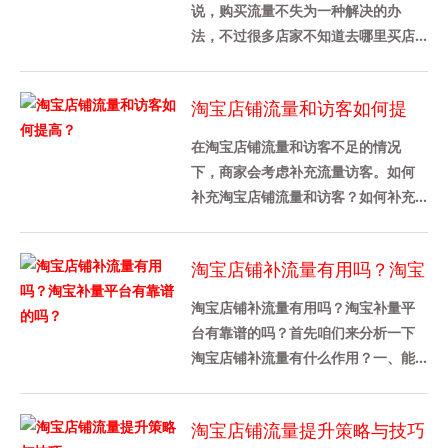
说，购买流量不失为一种解决的办
法，不过很多店家不知道去哪里买店
铺流量，也不知道是怎么买的，其实
途径还是挺多的，下面给大家介绍
淘宝店铺流量和访客如何提
下，......
高？
在淘宝店铺流量和访客不足的情况
下，商家会考虑补充流量访客。如何
补充淘宝店铺流量和访客？如何补充
淘宝店铺的流量？1、淘宝补单对淘宝
流量访客数量没有具体要求，只要
淘宝店铺补流量有用吗？淘宝
卖......
补量平台有靠谱的吗？
淘宝店铺补流量有用吗？淘宝补量平
台有靠谱的吗？首先咱们来分析一下
淘宝店铺补流量有什么作用？一、能
提升店铺各方面的数据 1、判定一个淘
宝店铺做的好不好，从店铺综合......
淘宝店铺流量提升策略与技巧