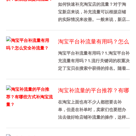
怎么提高流量？
如何快速补充淘宝店的流量？对于淘
宝新店来说，补充流量可以根据店铺
的实际情况来改善。一般来说，新店
不需要增加太多的流量。新店大约有
100家。当然，不同行业的需求是......
淘宝平台补流量有用吗？怎么
安全补流量？
淘宝平台补流量有用吗？1.淘宝平台补
充流量有用吗？1.流行关键词的权重决
定了宝贝在搜索中获得的排名。随着
宝贝权重的增加，出现在流行宝贝搜
索结果中的就会增加。通过......
淘宝补流量的平台推荐？有哪
些方式补淘宝流量？
在淘宝上面也有不少人都想要去补
单，但是在补单时，卖家们也要想办
法去做好给店铺补流量的操作，这样
才能带动店铺的转化率，那么今天我
先来给各位卖家们详细介绍一下淘宝