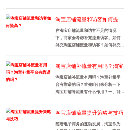
铺流量，也不知道是怎么买的，其实
途径还是挺多的，下面给大家介绍
淘宝店铺流量和访客如何提
下，......
高？
在淘宝店铺流量和访客不足的情况
下，商家会考虑补充流量访客。如何
补充淘宝店铺流量和访客？如何补充
淘宝店铺的流量？1、淘宝补单对淘宝
流量访客数量没有具体要求，只要
淘宝店铺补流量有用吗？淘宝
卖......
补量平台有靠谱的吗？
淘宝店铺补流量有用吗？淘宝补量平
台有靠谱的吗？首先咱们来分析一下
淘宝店铺补流量有什么作用？一、能
提升店铺各方面的数据 1、判定一个淘
宝店铺做的好不好，从店铺综合......
淘宝店铺流量提升策略与技巧
随着电子商务的蓬勃发展，淘宝作为