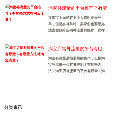
索结果中的就会增加。通过......
淘宝补流量的平台推荐？有哪
些方式补淘宝流量？
在淘宝上面也有不少人都想要去补
单，但是在补单时，卖家们也要想办
法去做好给店铺补流量的操作，这样
才能带动店铺的转化率，那么今天我
先来给各位卖家们详细介绍一下淘宝
淘宝店铺补流量的平台有哪
补......
些？有哪些方法补淘宝流量？
淘宝补流量是很常规的操作，但是淘
宝补流量平台有哪些呢？有哪些方
法？淘宝店补流量的平台有哪些？淘
宝补充流量平台推荐补量宝，这个平
台被很多商家使用，这是一个老平
台，......
分类资讯