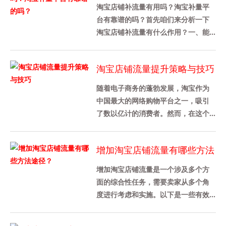
补量平台有靠谱的吗？
淘宝店铺补流量有用吗？淘宝补量平
台有靠谱的吗？首先咱们来分析一下
淘宝店铺补流量有什么作用？一、能
提升店铺各方面的数据 1、判定一个淘
宝店铺做的好不好，从店铺综合......
淘宝店铺流量提升策略与技巧
随着电子商务的蓬勃发展，淘宝作为
中国最大的网络购物平台之一，吸引
了数以亿计的消费者。然而，在这个
竞争激烈的市场环境中，如何提升淘
宝店铺的流量成为了每个商家都关
增加淘宝店铺流量有哪些方法
心......
途径？
增加淘宝店铺流量是一个涉及多个方
面的综合性任务，需要卖家从多个角
度进行考虑和实施。以下是一些有效
的策略和方法，可以帮助卖家增加淘
宝店铺流量：1. 优化产品详情页......