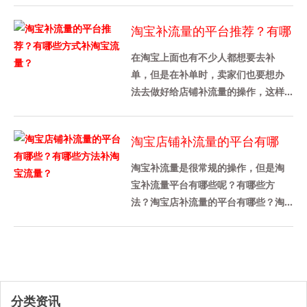
索结果中的就会增加。通过......
淘宝补流量的平台推荐？有哪
些方式补淘宝流量？
在淘宝上面也有不少人都想要去补
单，但是在补单时，卖家们也要想办
法去做好给店铺补流量的操作，这样
才能带动店铺的转化率，那么今天我
先来给各位卖家们详细介绍一下淘宝
淘宝店铺补流量的平台有哪
补......
些？有哪些方法补淘宝流量？
淘宝补流量是很常规的操作，但是淘
宝补流量平台有哪些呢？有哪些方
法？淘宝店补流量的平台有哪些？淘
宝补充流量平台推荐补量宝，这个平
台被很多商家使用，这是一个老平
台，......
分类资讯