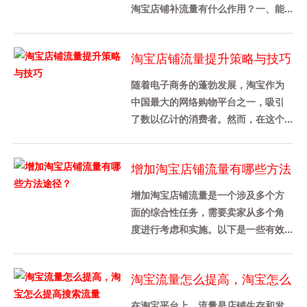
淘宝店铺补流量有什么作用？一、能
提升店铺各方面的数据 1、判定一个淘
宝店铺做的好不好，从店铺综合......
淘宝店铺流量提升策略与技巧
随着电子商务的蓬勃发展，淘宝作为
中国最大的网络购物平台之一，吸引
了数以亿计的消费者。然而，在这个
竞争激烈的市场环境中，如何提升淘
宝店铺的流量成为了每个商家都关
增加淘宝店铺流量有哪些方法
心......
途径？
增加淘宝店铺流量是一个涉及多个方
面的综合性任务，需要卖家从多个角
度进行考虑和实施。以下是一些有效
的策略和方法，可以帮助卖家增加淘
宝店铺流量：1. 优化产品详情页......
淘宝流量怎么提高，淘宝怎么
提高搜索流量
在淘宝平台上，流量是店铺生存和发