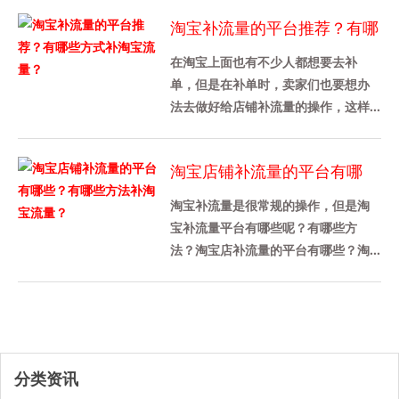
索结果中的就会增加。通过......
淘宝补流量的平台推荐？有哪
些方式补淘宝流量？
在淘宝上面也有不少人都想要去补
单，但是在补单时，卖家们也要想办
法去做好给店铺补流量的操作，这样
才能带动店铺的转化率，那么今天我
先来给各位卖家们详细介绍一下淘宝
淘宝店铺补流量的平台有哪
补......
些？有哪些方法补淘宝流量？
淘宝补流量是很常规的操作，但是淘
宝补流量平台有哪些呢？有哪些方
法？淘宝店补流量的平台有哪些？淘
宝补充流量平台推荐补量宝，这个平
台被很多商家使用，这是一个老平
台，......
分类资讯