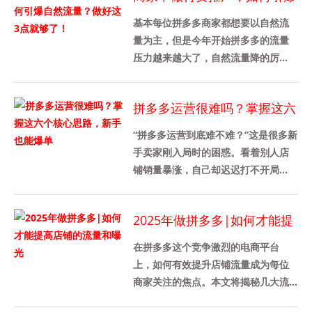
自然流量？做好这3点就够
基本每位拼多多商家都想要以自然流
了！
量为主，但是今年开始拼多多的流量
压力越来越大了，自然流量降的厉
害，付费流量占比也是越来越高了。
所以呢，在拼多多上花的精力也开始
拼多多运营很难吗？掌握这六
加......
个核心思路，新手也能爆单
“拼多多运营到底难不难？”这是很多新
手卖家刚入局时的困惑。看着别人店
铺销量暴涨，自己却迟迟打不开局
面，难免焦虑。但其实，拼多多的运
营并非高不可攀，只要掌握正确的......
2025年做拼多多|如何才能提
高店铺的流量和曝光
在拼多多这个竞争激烈的电商平台
上，如何有效提升店铺流量成为每位
商家关注的焦点。本文将揭秘几大流
量策略，帮助你轻松提升店铺曝光率