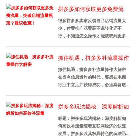
与销量。1、优化商品标题和主
拼多多如何获取更多免费流
图‌：......
量，突破店铺流量瓶颈？建议
很多拼多多卖家反馈自己店铺流量太
收藏！
少，付费推广花费高不说转化还不
行，不知道怎么操作才能获取到更多
的流量。今天猫猫就来跟大家分享一
下怎么获取更多的免费流量，都是干
抓住机遇，拼多多补流量操作
货......
大解密
抓住机遇，拼多多补流量操作大解密
在当今信息爆炸的时代，要想在电商
行业中立足并获得成功，必须具备敏
锐的市场洞察力和高效的运作能力。
尤其是对于广大商家而言，及时抓......
拼多多玩法揭秘：深度解析如
何高效补流量
标题：拼多多玩法揭秘：深度解析如
何高效补流量随着互联网经济的快速
发展，拼多多以其极具特色的玩法迅