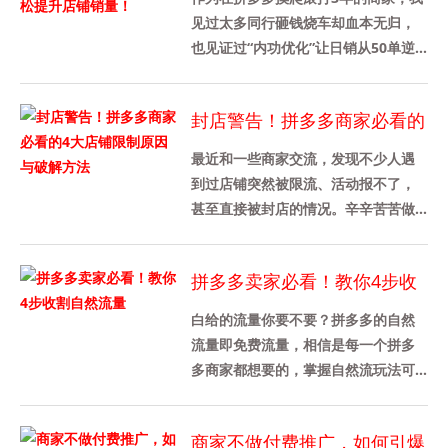
销量！
见过太多同行砸钱烧车却血本无归，
也见证过“内功优化”让日销从50单逆
袭到2000单的案例。所以，店铺内功
设计是商家在拼多多平台......
封店警告！拼多多商家必看的
4大店铺限制原因与破解方法
最近和一些商家交流，发现不少人遇
到过店铺突然被限流、活动报不了，
甚至直接被封店的情况。辛辛苦苦做
起来的店铺，一夜之间销量暴跌，资
金还被冻结，真是欲哭无泪。今天
拼多多卖家必看！教你4步收
我......
割自然流量
白给的流量你要不要？拼多多的自然
流量即免费流量，相信是每一个拼多
多商家都想要的，掌握自然流玩法可
以不仅大幅降低推广成本，还能快速
起店。结合平台算法和用户行为特
商家不做付费推广，如何引爆
点......