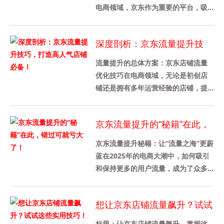
电商领域，京东作为重要的平台，吸
引着无数商家入驻。然而，如何获取
更多的流量，让自己的店铺和商品脱
深度剖析：京东流量提升技
颖......
巧，打造高人气店铺必备！
流量提升的总体方案：京东店铺流量
优化技巧在电商领域，无论是初创店
铺还是拥有多年运营经验的店铺，提
高流量都是必须重视的问题。作为最
受信赖的电商之一，京东提供了各......
京东流量提升的“秘籍”在此，
错过可就亏大了！
京东流量提升秘籍：让“流量之海”更蔚
蓝在2025年的电商大潮中，如何吸引
和保持更多的用户流量，成为了众多
电商平台所面临的关键挑战。尤其是
在竞争激烈的网购时代，......
想让京东店铺流量飙升？试试
这些实用技巧！
标题：让京东店铺流量飙升，掌握这