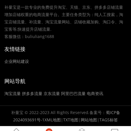
补量宝是一款专业的免费提升淘宝、天猫、京东、拼多多店铺流量
增加店铺权重的电商流量平台。主要任务类型为：纯人工搜索，淘
宝店铺流量、补流量、淘宝流量网站、店铺收藏加购、淘口令、淘
宝客等,快速提升店铺流量.
客服微信：buliuliang1688
友情链接
企业网站建设
网站导航
淘宝流量
拼多多流量
京东流量
阿里巴巴流量
电商资讯
补量宝 © 2022-2023 All Rights Reserved.备案号：
蜀ICP备
2024093691号-1
XML地图
|
TXT地图
|
网站地图
|
TAGS标签