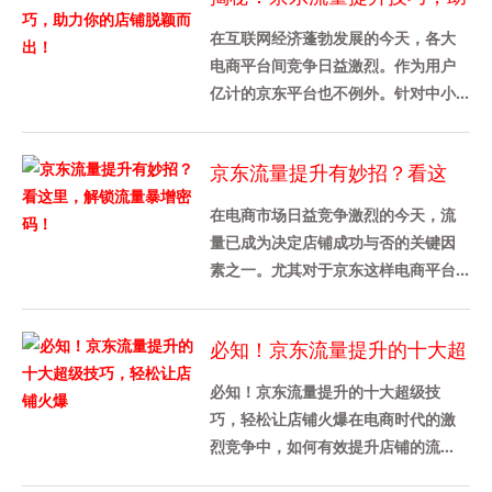
力你的店铺脱颖而出！
在互联网经济蓬勃发展的今天，各大
电商平台间竞争日益激烈。作为用户
亿计的京东平台也不例外。针对中小
企业，我们需借助合理的运营策略来
增加平台曝光度，通过挖掘精准的
京东流量提升有妙招？看这
流......
里，解锁流量暴增密码！
在电商市场日益竞争激烈的今天，流
量已成为决定店铺成功与否的关键因
素之一。尤其对于京东这样电商平台
来说，流量的提升意味着更多的潜在
客户，更高的销售额。如何提升京
必知！京东流量提升的十大超
东......
级技巧，轻松让店铺火爆
必知！京东流量提升的十大超级技
巧，轻松让店铺火爆在电商时代的激
烈竞争中，如何有效提升店铺的流
量，获得更多消费者的青睐是每个商