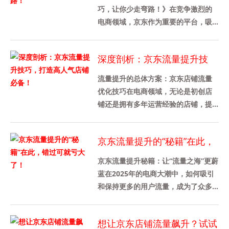
巧，让你少走弯路！》在竞争激烈的
电商领域，京东作为重要的平台，吸
引着无数商家入驻。然而，如何获取
更多的流量，让自己的店铺和商品脱
深度剖析：京东流量提升技
颖......
巧，打造高人气店铺必备！
流量提升的总体方案：京东店铺流量
优化技巧在电商领域，无论是初创店
铺还是拥有多年运营经验的店铺，提
高流量都是必须重视的问题。作为最
受信赖的电商之一，京东提供了各......
京东流量提升的“秘籍”在此，
错过可就亏大了！
京东流量提升秘籍：让“流量之海”更蔚
蓝在2025年的电商大潮中，如何吸引
和保持更多的用户流量，成为了众多
电商平台所面临的关键挑战。尤其是
在竞争激烈的网购时代，......
想让京东店铺流量飙升？试试