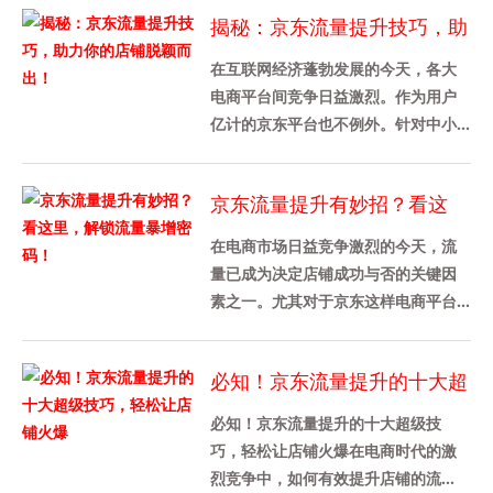
量，成为每一个卖家需要面对的挑
揭秘：京东流量提升技巧，助
战......
力你的店铺脱颖而出！
在互联网经济蓬勃发展的今天，各大
电商平台间竞争日益激烈。作为用户
亿计的京东平台也不例外。针对中小
企业，我们需借助合理的运营策略来
增加平台曝光度，通过挖掘精准的
京东流量提升有妙招？看这
流......
里，解锁流量暴增密码！
在电商市场日益竞争激烈的今天，流
量已成为决定店铺成功与否的关键因
素之一。尤其对于京东这样电商平台
来说，流量的提升意味着更多的潜在
客户，更高的销售额。如何提升京
必知！京东流量提升的十大超
东......
级技巧，轻松让店铺火爆
必知！京东流量提升的十大超级技
巧，轻松让店铺火爆在电商时代的激
烈竞争中，如何有效提升店铺的流